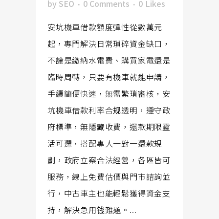
by
SEO
0 Comments
0
Likes
安坑機車借款額度彈性從數萬元
起，專門解決日常瑣碎資金缺口，
不論是繳納水電費、購買家電還是
臨時周轉，只要有機車就能申請，
手續簡便快速，無需繁瑣審核，安
坑機車借款利率合规透明，遵守政
府標準，無隱藏收費，還款期限靈
活可選，搭配專人一對一還款規
劃，政府立案合法經營，各區皆可
服務，線上免費估價與門市諮詢並
行，中古車主也能輕鬆獲得資金支
持，解決急用钱難題。...