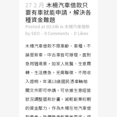
27 2 月
木柵汽車借款只
要有車就能申請，解決各
種資金難題
Posted at 03:34h
in
木柵汽車借款
by
SEO
0 Comments
0
Likes
木柵汽車借款不限車齡、車種，不
論是新車、中古車皆可辦理，面對
急用钱場景，如家人就醫、生意周
轉、生活應急，无需聯徵、不用收
入證明，年滿18歲國民憑車輛相
關文件即可申請，可依據生意經營
狀況調整還款計畫，減輕創業初期
的資金壓力，作為木柵在地汽車借
款業者，我們熟悉創業者需求，提