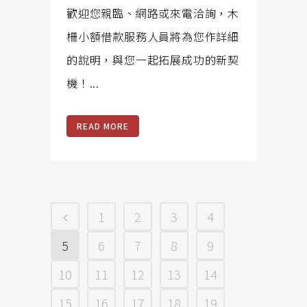
歡迎您親臨、網路或來電洽詢，木
柵小額借款服務人員將為您作詳細
的說明，與您一起拓展成功的新契
機！...
READ MORE
1
2
3
4
5
6
7
8
9
10
11
12
13
14
15
16
17
18
19