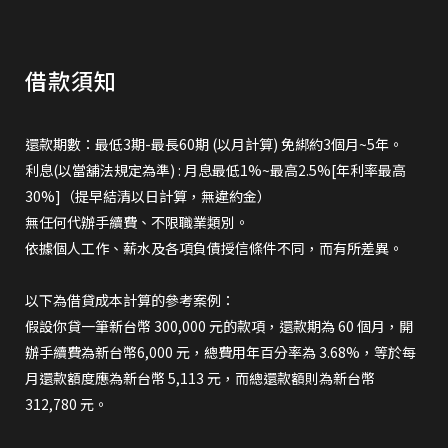
借款須知
還款期數：最低3期-最長60期 (以月計算) 免綁約3個月~5年。
利息(以當舖法規定為準) : 月息最低1%~最高2.5%[年利率最高
30%]（提早結清以日計算，無違約金）
無任何代辦手續費、不限職業類別。
依據個人工作、薪水及各項負債授信條件不同，而有所差異。
以下為借貸成本計算的參考案例：
假設你貸一筆新台幣 300,000 元的款項，還款期為 60 個月，開
辦手續費為新台幣6,000 元，總費用年百分率為 3.68%，等於每
月還款額度應為新台幣 5,113 元，而總還款額則為新台幣
312,780 元。