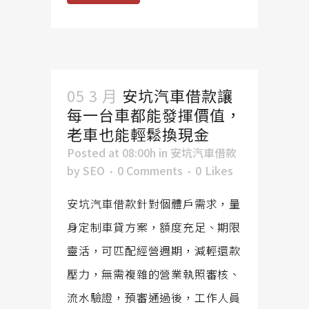
05 3 月
安坑汽車借款讓
每一台車都能發揮價值，
老車也能輕鬆換現金
Posted at 08:00h
in
安坑汽車借款
by
SEO
0 Comments
0
Likes
安坑汽車借款針對個體戶需求，量
身定制車貸方案，額度充足、期限
靈活，可匹配經營週期，減輕還款
壓力，無需複雜的營業執照審核、
流水驗證，預審通過後，工作人員