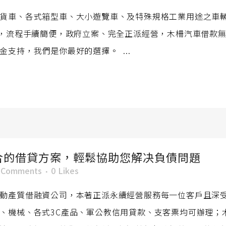
貨車、各式箱型車、大小遊覽車、及特殊規格工業用途之車輛
案，流程手續簡便，政府立案、完全正派經營，木柵汽車借款
支持，我們是你最好的選擇。 ...
合的借貸方案，輕鬆協助您解决負債問題
 Comments
0
Likes
動產質借融資公司，本著正派永續經營服務每一位客戶且深
、機械、各式3C產品、軍公教信用貸款、支客票均可辦理；