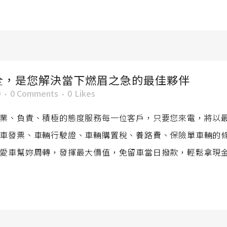
全，是您解決當下燃眉之急的最佳夥伴
O
0 Comments
0
Likes
業、負責、積極的態度服務每一位客戶，只要您來電，將以
車發票、車輛行駛證、車輛購置稅、養路費、保險單車輛的
愛車幫妳周轉，發揮最大價值，免留車當日撥款，輕鬆拿現金周