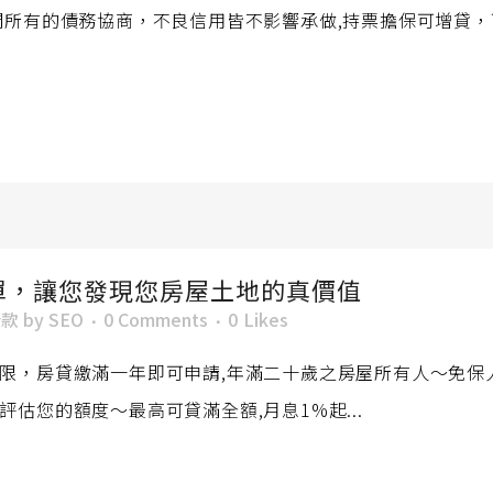
間所有的債務協商，不良信用皆不影響承做,持票擔保可增貸
單，讓您發現您房屋土地的真價值
借款
by
SEO
0 Comments
0
Likes
限，房貸繳滿一年即可申請,年滿二十歲之房屋所有人～免保
估您的額度～最高可貸滿全額,月息1%起...