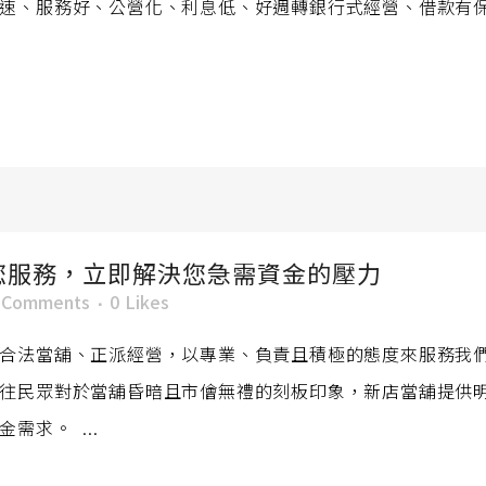
速、服務好、公營化、利息低、好週轉銀行式經營、借款有
您服務，立即解決您急需資金的壓力
 Comments
0
Likes
合法當舖、正派經營，以專業、負責且積極的態度來服務我
往民眾對於當舖昏暗且市儈無禮的刻板印象，新店當舖提供
求。 ...