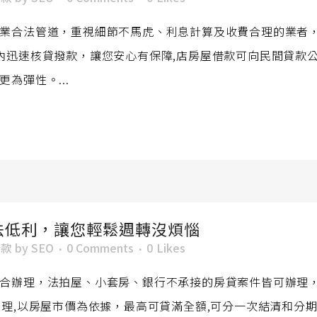
業合法管道，重視細節不馬虎、利息計算及收費合理的業者
內迅速核貸撥款，讓您安心有保障,店房屋借款可向民間貸款
為彈性。...
法低利，讓您輕鬆週轉沒煩惱
借款
by
SEO
0 Comments
0
Likes
合辦理，法拍屋、小套房、銀行不承接的房貸案件皆可辦理
辦理,以房屋市價為依據，最高可貸滿全額,可分一次結清和分