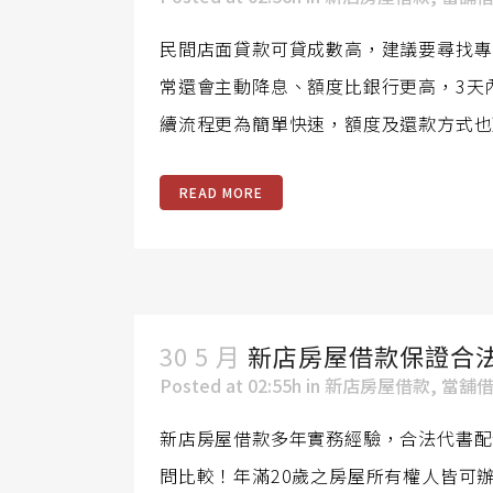
民間店面貸款可貸成數高，建議要尋找專
常還會主動降息、額度比銀行更高，3天
續流程更為簡單快速，額度及還款方式也更
READ MORE
30 5 月
新店房屋借款保證合
Posted at 02:55h
in
新店房屋借款
,
當舖
新店房屋借款多年實務經驗，合法代書配
問比較！年滿20歲之房屋所有權人皆可