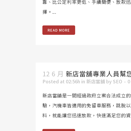
靠、比公定利率更低、手續簡便、放款迅
擇。...
READ MORE
12 6 月
新店當舖專業人員幫
Posted at 02:56h
in
新店當舖
by
SEO
0
新店當舖是一間經過政府立案合法成立的
驗，汽機車皆適用的免留車服務，跳脫以
料，就能讓您迅速放款，快速滿足您的資金需