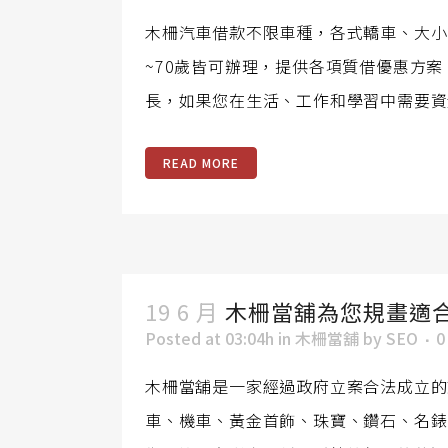
木柵汽車借款不限車種，各式轎車、大小
~70歲皆可辦理，提供各項質借優惠方
長，如果您在生活、工作和學習中需要資金
READ MORE
19 6 月
木柵當舖為您規畫適
Posted at 03:04h
in
木柵當舖
by
SEO
0
木柵當舖是一家經過政府立案合法成立的
車、機車、黃金首飾、珠寶、鑽石、名錶