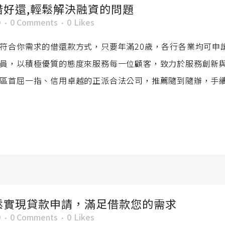
好還,輕鬆解決融資的問題
O
0 Comments
0
Likes
符合你需求的借還款方式，只要年滿20歲，各行各業均可申
員，以積極優質的態度來服務每一位顧客，致力於服務創新
區首屈一指、信用卓越的正派合法公司，推薦隨到隨辦，手
鬆實現貸款申請，滿足借款您的需求
O
0 Comments
0
Likes