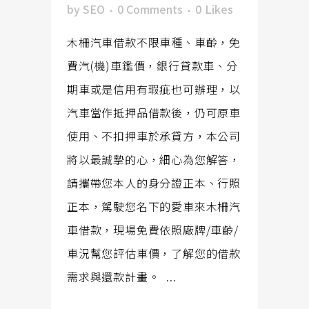
by
SEO
0 Comments
0
Likes
木柵汽車借款不限車種、車齡，免
費汽(機)車鑑價，銀行貸款車、分
期車或是信用有瑕疵也可辦理，以
汽車當作抵押品借款後，仍可原車
使用、不扣押車於承貸方，本公司
將以最誠摯的心，細心為您解答，
請攜帶您本人的身分證正本、行照
正本，駕駛您名下的愛車來木柵汽
車借款，現場免費依照廠牌/車齡/
車況幫您評估車價，了解您的借款
需求與還款計畫。 ...