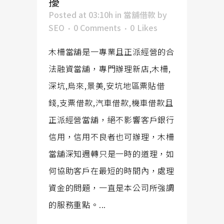
擾
Posted at 03:10h
in
當舖借款
by
SEO
0 Comments
0
Likes
木柵當舖是一專業且正派經營的合
法融資當舖，專門辦理新店,木柵,
深坑,烏來,景美,安坑地區票貼借
錢,支票借款,汽車借款,機車借款且
正派經營當舖，絕不影響客戶銀行
信用，信用不良者也可辦理，木柵
當舖深知週轉只是一時的道理，如
何協助客戶在最短的時間內，處理
資金的問題，一直是本公司所強調
的服務重點。...