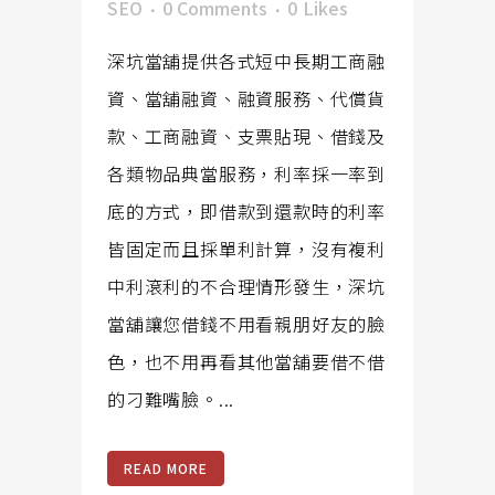
SEO
0 Comments
0
Likes
深坑當舖提供各式短中長期工商融
資、當舖融資、融資服務、代償貨
款、工商融資、支票貼現、借錢及
各類物品典當服務，利率採一率到
底的方式，即借款到還款時的利率
皆固定而且採單利計算，沒有複利
中利滾利的不合理情形發生，深坑
當舖讓您借錢不用看親朋好友的臉
色，也不用再看其他當舖要借不借
的刁難嘴臉。...
READ MORE