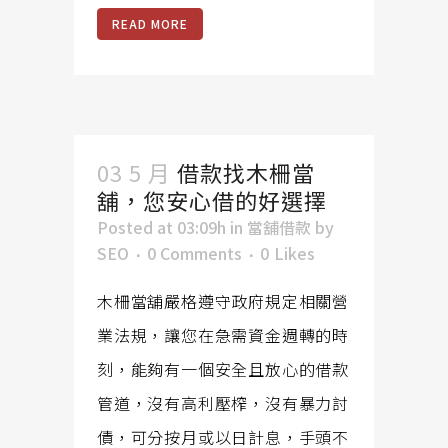
READ MORE
03 5 月
借款找木柵當
舖，您安心借的好選擇
Posted at 03:09h
in
當舖借款
by
SEO
0 Comments
0
Likes
木柵當舖嚴格遵守政府規定相關營
業法規，讓您在急需資金週轉的時
刻，能夠有一個安全且放心的借款
管道，沒有高利壓榨，沒有暴力討
債，可分按月或以日計息，手頭不