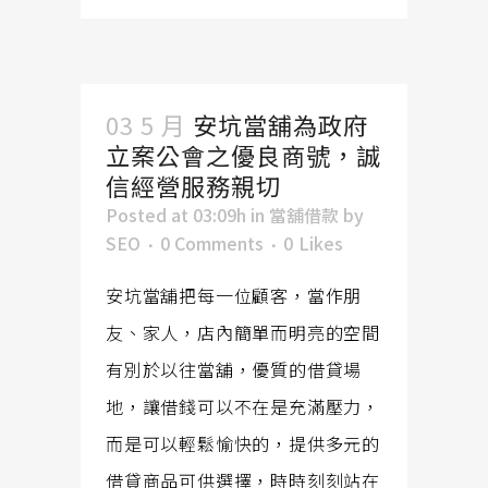
03 5 月
安坑當舖為政府
立案公會之優良商號，誠
信經營服務親切
Posted at 03:09h
in
當舖借款
by
SEO
0 Comments
0
Likes
安坑當舖把每一位顧客，當作朋
友、家人，店內簡單而明亮的空間
有別於以往當舖，優質的借貸場
地，讓借錢可以不在是充滿壓力，
而是可以輕鬆愉快的，提供多元的
借貸商品可供選擇，時時刻刻站在