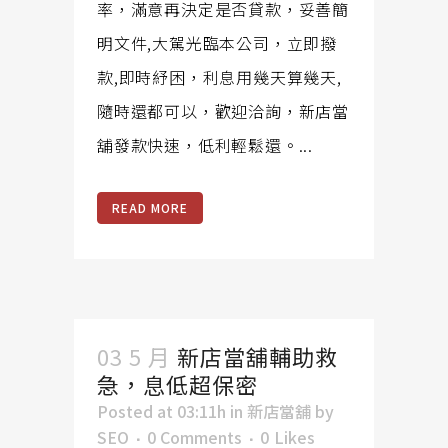
率，滿意再決定是否貸款，妥善簡
明文件,大駕光臨本公司，立即撥
款,即時紓困，利息用幾天算幾天,
隨時還都可以，歡迎洽詢，新店當
舖發款快速，低利輕鬆還。...
READ MORE
03 5 月
新店當舖輔助救
急，息低超保密
Posted at 03:11h
in
新店當舖
by
SEO
0 Comments
0
Likes