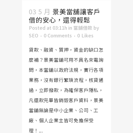
03 5 月
景美當舖讓客戶
借的安心，還得輕鬆
Posted at 03:11h
in
當舖借款
by
SEO
0 Comments
0
Likes
貸款、融資、質押，資金的缺口怎
麼補？景美當舖可用不具名來電詢
問，本當舖以政府法規，實行各項
業務，沒有銀行繁瑣流程，核貸通
過，立即撥款，為確保客戶隱私，
凡還款完畢皆銷毀客戶資料，景美
當舖無論是中小企業、公司、工
廠、個人企業主皆可免擔保受
理！...