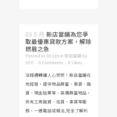
03 5 月
新店當舖為您爭
取最優惠貸款方案，解除
燃眉之急
Posted at 03:11h
in
新店當舖
by
SEO
0 Comments
0
Likes
沒錢週轉讓人心慌慌！新店當舖在
地經營，提供物品典當、車貸、融
資、現金貼票等，高價典當物品，
另有工商融資、信貸、車貸等服
務，一通電話或親洽,完全了解利