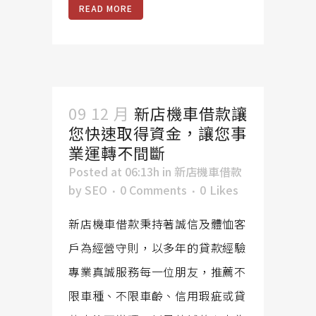
READ MORE
09 12 月
新店機車借款讓
您快速取得資金，讓您事
業運轉不間斷
Posted at 06:13h
in
新店機車借款
by
SEO
0 Comments
0
Likes
新店機車借款秉持著誠信及體恤客
戶為經營守則，以多年的貸款經驗
專業真誠服務每一位朋友，推薦不
限車種、不限車齡、信用瑕疵或貸