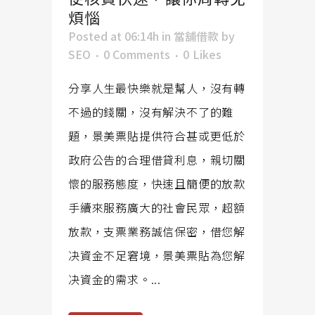
煩惱
Posted at 06:14h
in
當舖借款
by
SEO
0 Comments
0
Likes
分享人生最快樂就是幫人，沒有轉
不過的錢關，沒有解決不了的難
題，景美票貼提供符合甚或更低於
政府公告的合理借貸利息，親切關
懷的服務態度，快速且簡便的放款
手續來服務廣大的社會民眾，超額
放款，支票業務誠信保密，借您解
决資金不足窘境，景美票貼為您解
决資金的需求。...