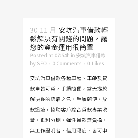
30 11 月
安坑汽車借款輕
鬆解决有關錢的問題，讓
您的資金運用很簡單
Posted at 07:54h
in
安坑汽車借款
by
SEO
0 Comments
0
Likes
安坑汽車借款各種車種、車齡及貸
款車皆可貸，手續簡便，當天撥款
解决你的燃眉之急，手續簡便，放
款迅速，協助客戶綜合貸款專業收
當，低利分期，彈性還款無負擔，
無工作證明者、信用瑕疵、皆可申