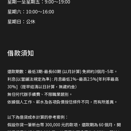
星期一至星期五：9:00～19:00
星期六：10:00～16:00
星期日：公休
借款須知
還款期數：最低3期-最長60期 (以月計算) 免綁約3個月~5年。
利息(以當舖法規定為準) : 月息最低1%~最高2.5%[年利率最高
30%]（提早結清以日計算，無違約金）
無任何代辦手續費、不限職業類別。
依據個人工作、薪水及各項負債授信條件不同，而有所差異。
以下為借貸成本計算的參考案例：
假設你貸一筆新台幣 300,000 元的款項，還款期為 60 個月，開