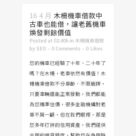
16 4 月
木柵機車借款中
古車也能借，讓老舊機車
煥發剩餘價值
Posted at 02:40h
in
木柵機車借款
by
SEO
0 Comments
0
Likes
您的機車已經騎了十年、二十年了
嗎？在木柵，老車依然有價值！木
柵機車借款不分車齡、不限廠牌，
只要車輛還能正常發動，我們都能
為您精準估價，很多金融機構對老
車不屑一顧，但在我們眼裡，那是
您多年打拼的信用資產，我們提供
合理的借貸額度，幫助您在急用時