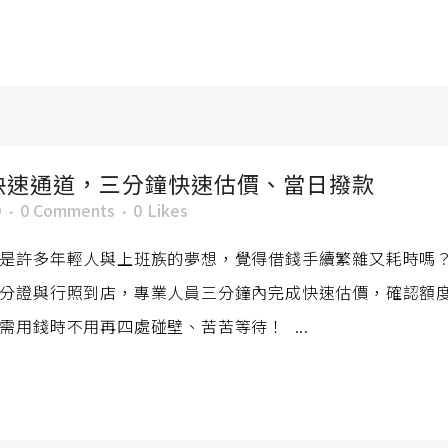
快速通道，三分鐘快速估價、當日撥款
O
0 Comments
0
Likes
是許多年輕人與上班族的夢想，覺得借錢手續繁雜又耗時嗎
分證與行照到店，專業人員三分鐘內完成快速估價，確認額
用錢時不用再四處碰壁、苦苦等待！ ...