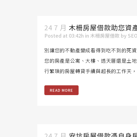
24 7 月
木柵房屋借款助您資
Posted at 03:42h
in
木柵房屋借款
by
SE
別讓您的不動產變成看得到吃不到的死資
您的房產是公寓、大樓、透天厝還是土地
行繁瑣的房屋轉貸手續與超長的工作天，
READ MORE
24 7 月
安坑房屋借款憑自身