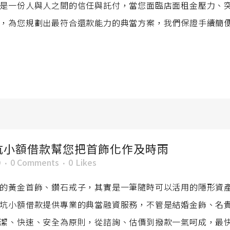
是一份人與人之間的信任與託付，當您面臨店面租金壓力、
，為您規劃出最符合還款能力的典當方案，我們保證手續簡
坑小額借款幫您把首飾化作及時雨
O
0 Comments
0
Likes
的黃金首飾、鑽石戒子，其實是一筆隨時可以活用的隱形資
坑小額借款提供專業的典當融資服務，不管是結婚金飾、名
潔、快速、安全為原則，從諮詢、估價到撥款一氣呵成，最