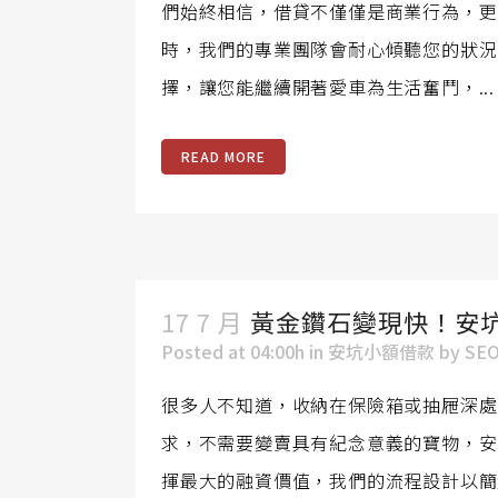
們始終相信，借貸不僅僅是商業行為，更
時，我們的專業團隊會耐心傾聽您的狀況
擇，讓您能繼續開著愛車為生活奮鬥，...
READ MORE
17 7 月
黃金鑽石變現快！安
Posted at 04:00h
in
安坑小額借款
by
SE
很多人不知道，收納在保險箱或抽屜深處
求，不需要變賣具有紀念意義的寶物，安
揮最大的融資價值，我們的流程設計以簡