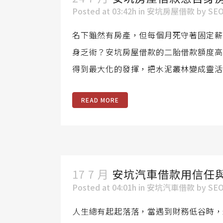
Posted at 03:42h
in
安坑房屋借款
by
SE
名下雖然有房產，但每個月死守著固定薪
身乏術？安坑房屋借款的二胎借款額度高
得到最大化的發揮，把水泥叢林變成靈活
READ MORE
17 7 月
安坑汽車借款用信任
Posted at 04:01h
in
安坑汽車借款
by
SE
人生總有起起落落，當遇到財務低谷時，