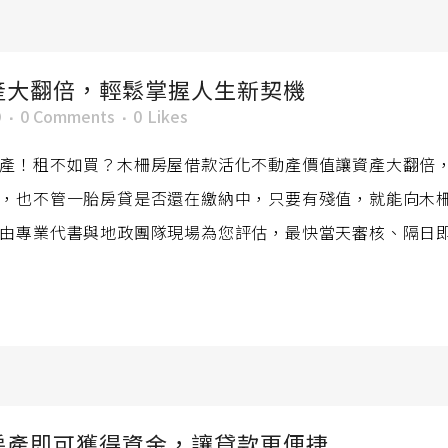
產大翻倍，輕鬆掌握人生新契機
O
0 Comments
0
Likes
產！租不如買？木柵房屋借款活化不動產價值讓資產大翻倍
，也不管一胎房貸是否還在繳納中，只要有殘值，就能向木
由專業代書與地政團隊現場為您評估，最快當天審核、隔日即可
房產即可獲得資金，讓貸款更便捷