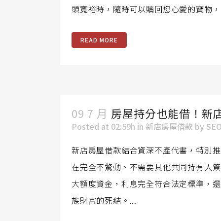
頭寬裕時，隨時可以贖回您心愛的寶物，..
READ MORE
09 7 月
房屋持分也能借！新
Posted at 02:59h
in
新店房屋借款
by
SE
新店房屋借款結合資深不產代書，特別推
在完全不驚動、不需要其他共同持有人簽
大額度資金，利息完全符合法定標準，還
族財富的死結。...