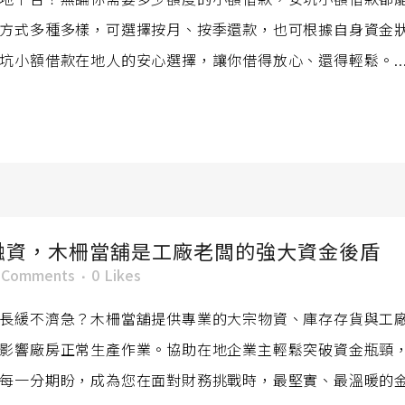
方式多種多樣，可選擇按月、按季還款，也可根據自身資金
坑小額借款在地人的安心選擇，讓你借得放心、還得輕鬆。..
融資，木柵當舖是工廠老闆的強大資金後盾
 Comments
0
Likes
長緩不濟急？木柵當舖提供專業的大宗物資、庫存存貨與工
影響廠房正常生產作業。協助在地企業主輕鬆突破資金瓶頸
每一分期盼，成為您在面對財務挑戰時，最堅實、最溫暖的金融