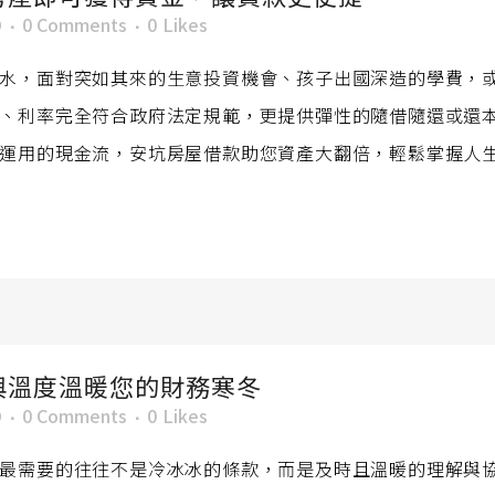
O
0 Comments
0
Likes
水，面對突如其來的生意投資機會、孩子出國深造的學費，
、利率完全符合政府法定規範，更提供彈性的隨借隨還或還
運用的現金流，安坑房屋借款助您資產大翻倍，輕鬆掌握人生新
與溫度溫暖您的財務寒冬
O
0 Comments
0
Likes
最需要的往往不是冷冰冰的條款，而是及時且溫暖的理解與