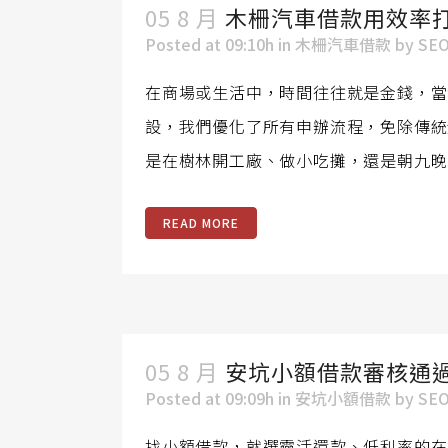
05 8 月
木柵汽車借款用效率
Posted at 09:10h
in
木柵汽車借款
by
SE
在商場或生活中，時間往往就是金錢，當
設，我們優化了所有申辦流程，免除傳統
是在樹林開工廠、做小吃攤，還是朝九晚
READ MORE
05 8 月
安坑小額借款審核通
Posted at 09:09h
in
安坑小額借款
by
SE
找小額借款，就選靈活還款、低利率的在