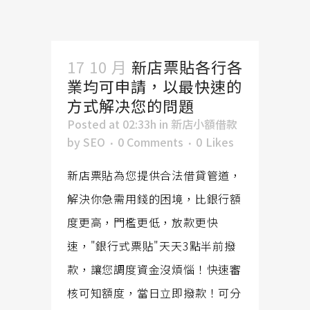
17 10 月
新店票貼各行各
業均可申請，以最快速的
方式解决您的問題
Posted at 02:33h
in
新店小額借款
by
SEO
0 Comments
0
Likes
新店票貼為您提供合法借貸管道，
解決你急需用錢的困境，比銀行額
度更高，門檻更低，放款更快
速，"銀行式票貼"天天3點半前撥
款，讓您調度資金沒煩惱！快速審
核可知額度，當日立即撥款！可分