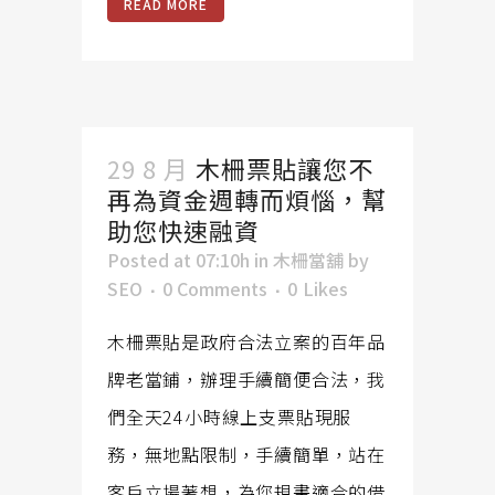
READ MORE
29 8 月
木柵票貼讓您不
再為資金週轉而煩惱，幫
助您快速融資
Posted at 07:10h
in
木柵當舖
by
SEO
0 Comments
0
Likes
木柵票貼是政府合法立案的百年品
牌老當鋪，辦理手續簡便合法，我
們全天24小時線上支票貼現服
務，無地點限制，手續簡單，站在
客戶立場著想，為您規畫適合的借