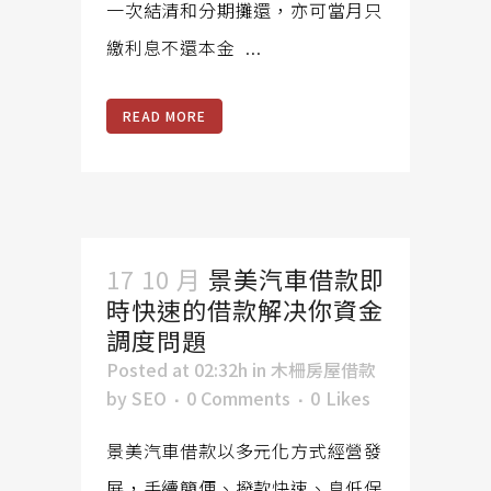
一次結清和分期攤還，亦可當月只
繳利息不還本金 ...
READ MORE
17 10 月
景美汽車借款即
時快速的借款解决你資金
調度問題
Posted at 02:32h
in
木柵房屋借款
by
SEO
0 Comments
0
Likes
景美汽車借款以多元化方式經營發
展，手續簡便、撥款快速、息低保