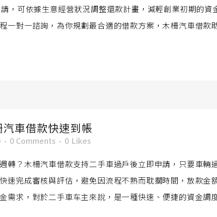
申請，可依據生意經營狀況調整還款計畫，減輕創業初期的資
程一對一諮詢，為你規劃最合適的借款方案，木柵汽車借款助力
柵汽車借款快速到帳
O
0 Comments
0
Likes
週轉？木柵汽車借款支持二手車過戶後立即申請，只要車輛
快速完成審核與評估，避免因流程不熟而耽擱時間，放款金
金需求，對於二手車车主來說，是一種快速、便捷的資金調