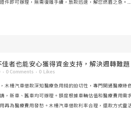
證件即可辦理，無需復雜手續，放款迅速，解您燃眉之急。..
不佳者也能安心獲得資金支持，解決週轉難題
O
0 Comments
0
Likes
，木柵汽車借款深知醫療急用錢的迫切性，專門開通醫療綠
請，新車、舊車均可辦理。額度根據車輛估值和醫療費用需
用再為醫療費用發愁。木柵汽車借款利率合理，還款方式靈