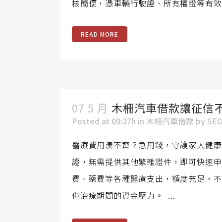
核簡便，憑車輛行駛證、所有權證等有效
READ MORE
07 5 月
木柵汽車借款讓征信
Posted at 09:27h
in
木柵汽車借款
by
SE
醫療費用湊不齊？急用錢，守護家人健康
證，無需提供其他繁雜證件，即可快速申
費、藥費等各種醫療支出，額度充足，不
你治療期間的資金壓力。 ...