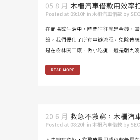
05 8 月
木柵汽車借款用效率
Posted at 09:10h
in
木柵汽車借款
by
SE
在商場或生活中，時間往往就是金錢，當
設，我們優化了所有申辦流程，免除傳統
是在樹林開工廠、做小吃攤，還是朝九晚
READ MORE
20 6 月
救急不救窮，木柵汽
Posted at 08:20h
in
木柵汽車借款
by
SE
人生總有意外，當醫療費用或貨款急需在