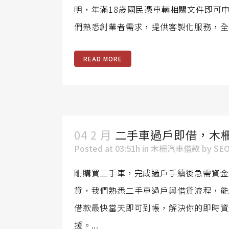
明，年滿18歲國民憑車輛相關文件即可
們熟悉創業者需求，提供客製化服務，全
READ MORE
04 2 月
二手車過戶即借，木
Posted at 03:51h
in
木柵汽車借款
by
SE
剛購買二手車，完成過戶手續後急需資金
貸，我們熟悉二手車過戶與借貸流程，能
借款最快當天即可到帳，解決你的即時資
援。...