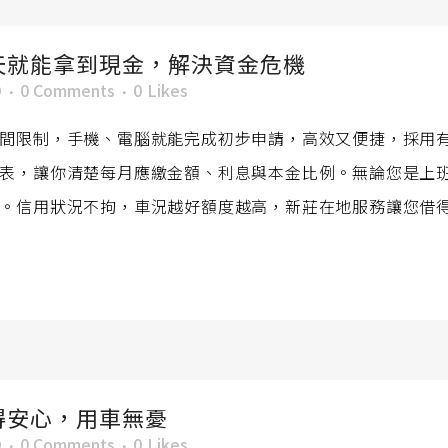
天就能拿到現金，解決資金危機
O
0 Comments
0
Likes
間限制，手機、電腦就能完成初步申請，高效又便捷，採用
表，讓你清楚每月應繳金額、利息與本金比例。無論您是上
。信用狀況不拘，車況越好額度越高，新莊在地服務讓您借得安
得安心，用車無憂
O
0 Comments
0
Likes