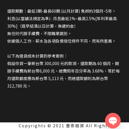
還款期數：最低3期-最長60期 (以月計算) 免綁約3個月~5年。
利息(以當舖法規定為準) : 月息最低1%~最高2.5%[年利率最高
30%]（提早結清以日計算，無違約金）
無任何代辦手續費、不限職業類別。
依據個人工作、薪水及各項負債授信條件不同，而有所差異。
以下為借貸成本計算的參考案例：
假設你貸一筆新台幣 300,000 元的款項，還款期為 60 個月，開
辦手續費為新台幣6,000 元，總費用年百分率為 3.68%，等於每
月還款額度應為新台幣 5,113 元，而總還款額則為新台幣
312,780 元。
Copyrights © 2021 豐泰融資 All Rights