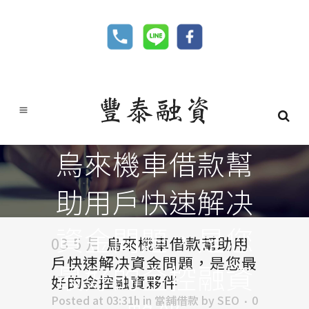
烏來機車借款幫
助用戶快速解决
資金問題，是您
03 5 月
烏來機車借款幫助用
戶快速解决資金問題，是您最
最好的金控融資
好的金控融資夥伴
Posted at 03:31h
in
當舖借款
by
SEO
0