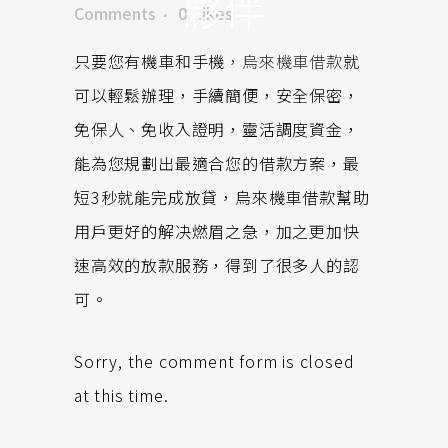
夥伴
Comments
0
Likes
只要您有機車和手機
，烏來機車借款
就
可以輕鬆辦理，手續簡便，安全保密，
免保人、免收入證明，靈活調度資金，
能為您規劃出最適合您的借款方案，最
短3秒就能完成放貸，烏來機車借款幫助
用戶更好的解决燃眉之急，加之更加快
速高效的放款服務，得到了很多人的認
可。
Sorry, the comment form is closed
at this time.