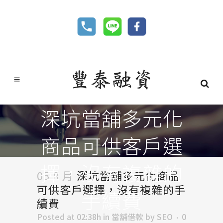
深坑當舖多元化
商品可供客戶選
擇，沒有複雜的
05 8 月
深坑當舖多元化商品
可供客戶選擇，沒有複雜的手
手續費
續費
Posted at 02:38h
in
當舖借款
by
SEO
0