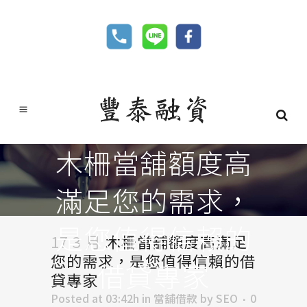
木柵當舖額度高
滿足您的需求，
是您值得信賴的
17 3 月
木柵當舖額度高滿足
您的需求，是您值得信賴的借
借貸專家
貸專家
Posted at 03:42h
in
當舖借款
by
SEO
0