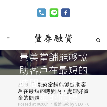
景美當舖能够協
助客戶在最短的
時間內，處理好
28 9 月
景美當舖能够協助客
戶在最短的時間內，處理好資
資金的問題
金的問題
Posted at 06:06h
in
當舖借款
by
SEO
0