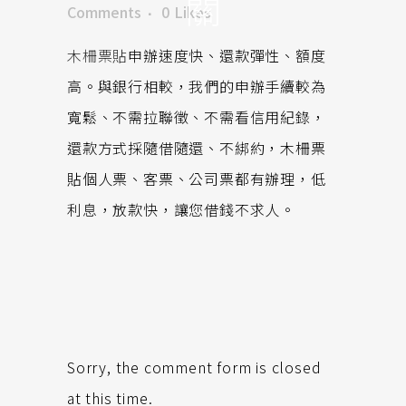
關
Comments
0
Likes
木柵票貼
申辦速度快、還款彈性、額度
高。與銀行相較，我們的申辦手續較為
寬鬆、不需拉聯徵、不需看信用紀錄，
還款方式採隨借隨還、不綁約，木柵票
貼個人票、客票、公司票都有辦理，低
利息，放款快，讓您借錢不求人。
Sorry, the comment form is closed
at this time.