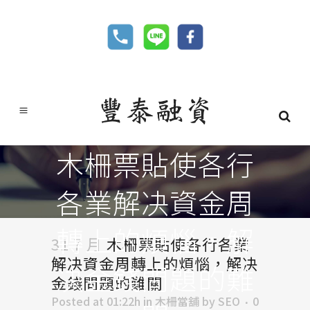
木柵票貼使各行
各業解决資金周
轉上的煩惱，解
31 7 月
木柵票貼使各行各業
解决資金周轉上的煩惱，解决
决金錢問題的難
金錢問題的難關
Posted at 01:22h
in
木柵當舖
by
SEO
0