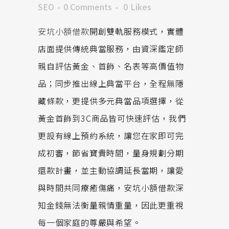
SEO
0 Comments
0
Likes
安坑小額借款
開創雙軌服務模式，實體
店面提供傳統典當服務，由資深鑑定師
親自評估黃金、首飾、名表等高價值物
品；同步推出線上典當平台，全程無隱
藏條款，更提供多元典當品項選擇，從
黃金首飾到3C商品皆可快速評估，我們
更設有線上預約系統，讓您在家即可完
成初審，節省寶貴時間，量身規劃分期
還款計畫，並主動協調延長當期，讓愛
與時間共同療癒傷痛，安坑小額借款深
知金錢無法衡量親情重量，因此更重視
每一個家庭的尊嚴與希望。