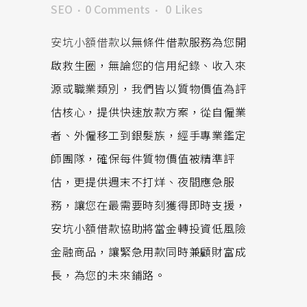
SEO
0 Comments
0
Likes
安坑小額借款
以無條件借款服務為您開
啟救生圈，無論您的信用紀錄、收入來
源或職業類別，我們皆以質物價值為評
估核心，提供快速放款方案，從自僱業
者、外僱移工到銀髮族，經手專業鑑定
師團隊，確保每件質物價值被精準評
估，更提供週末不打烊、夜間應急服
務，讓您在最需要時刻獲得即時支援，
安坑小額借款協助將當金轉投資低風險
金融商品，讓緊急用款同時兼顧財富成
長，為您的未來鋪路。