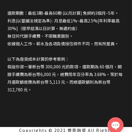
還款期數：最低3期-最長60期 (以月計算) 免綁約3個月~5年。
利息(以當舖法規定為準) : 月息最低1%~最高2.5%[年利率最高
30%]（提早結清以日計算，無違約金）
無任何代辦手續費、不限職業類別。
依據個人工作、薪水及各項負債授信條件不同，而有所差異。
以下為借貸成本計算的參考案例：
假設你貸一筆新台幣 300,000 元的款項，還款期為 60 個月，開
辦手續費為新台幣6,000 元，總費用年百分率為 3.68%，等於每
月還款額度應為新台幣 5,113 元，而總還款額則為新台幣
312,780 元。
Copyrights © 2021 豐泰融資 All Rights