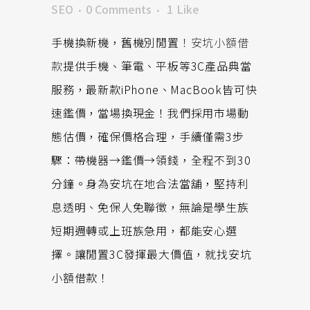
SEO
0 Comments
1
Like
手機換新機，舊機別閒置
！安坑小額借
款
提供手機、筆電、平板等3C產品典當
服務，最新款iPhone、MacBook皆可快
速鑑價，當場換現金！我們採用市場動
態估價，確保價格合理，手續僅需3步
驟：帶機器→鑑價→領錢，全程不到30
分鐘。身為安坑在地合法當舖，堅持利
息透明、免保人免聯徵，無論是學生族
短期週轉或上班族急用，都能安心選
擇。讓閒置3C發揮最大價值，就找安坑
小額借款！