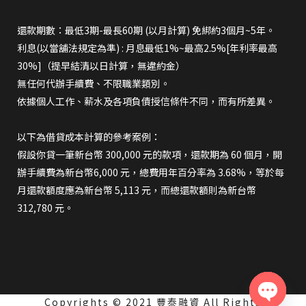
還款期數：最低3期-最長60期 (以月計算) 免綁約3個月~5年。
利息(以當舖法規定為準) : 月息最低1%~最高2.5%[年利率最高
30%]（提早結清以日計算，無違約金）
無任何代辦手續費、不限職業類別。
依據個人工作、薪水及各項負債授信條件不同，而有所差異。
以下為借貸成本計算的參考案例：
假設你貸一筆新台幣 300,000 元的款項，還款期為 60 個月，開
辦手續費為新台幣6,000 元，總費用年百分率為 3.68%，等於每
月還款額度應為新台幣 5,113 元，而總還款額則為新台幣
312,780 元。
Copyrights © 2021 豐泰融資 All Rights