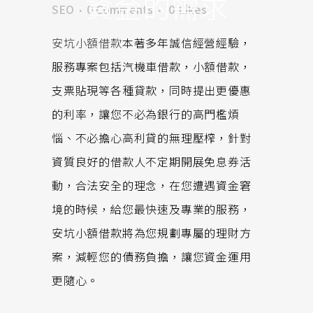
資金的需求
SEO
0 Comments
0
Likes
安坑小額借款
本著多年誠信經營經驗，
服務專案包括汽機車借款，小額借款，
支票貼現等各種貸款，同時提出更優惠
的利率，讓您不必為銀行的高門檻煩
惱、不必擔心高利貸的無理壓榨，針對
資質良好的借款人不定期開展免息券活
動，合法安全的理念，在您遭遇資金窘
境的時候，給您最快速及專業的服務，
安坑小額借款將為您規劃專屬的理財方
案，減輕您的債務負擔，讓您資金運用
更隨心。