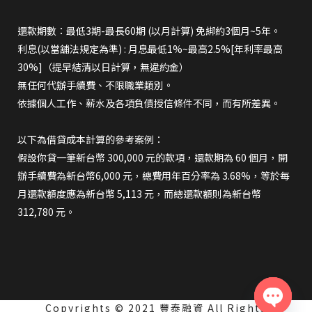
還款期數：最低3期-最長60期 (以月計算) 免綁約3個月~5年。
利息(以當舖法規定為準) : 月息最低1%~最高2.5%[年利率最高
30%]（提早結清以日計算，無違約金）
無任何代辦手續費、不限職業類別。
依據個人工作、薪水及各項負債授信條件不同，而有所差異。
以下為借貸成本計算的參考案例：
假設你貸一筆新台幣 300,000 元的款項，還款期為 60 個月，開
辦手續費為新台幣6,000 元，總費用年百分率為 3.68%，等於每
月還款額度應為新台幣 5,113 元，而總還款額則為新台幣
312,780 元。
Copyrights © 2021 豐泰融資 All Rights