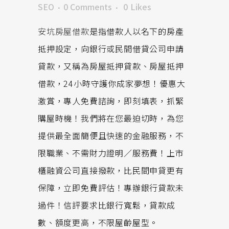
SEO
0 Comments
0
Likes
安坑房屋借款
是指借款人以名下的房產
抵押設定，向銀行或民間借貸公司申請
貸款，又稱為房屋抵押貸款、房屋抵押
借款，24小時守護你成家夢想！優惠大
激賞，專人免費諮詢，即刻填表，抓緊
購屋時機！我們將在您最迫切時，為您
提供最全面簡便且快速的金融服務，不
限職業、不需財力證明∕服務費！上市
櫃融資公司直接撥款，比民間申貸更有
保障，立即免費評估！專辦銀行貸款未
過件！信評要求比銀行寬鬆，貸款成
數、額度更高，不限屋齡屋型。