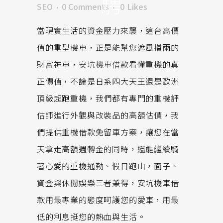
騁
SEO
0 Comments
0
Likes
當現實生活的資金壓力來襲，這台高價
值的重型機車，正是能幫您遮風擋雨的
財富神車，
安坑機車借款
看懂重機的真
正價值，不論是日系四大天王還是歐洲
頂級超跑重機，我們都有專門的重機評
估師進行外觀與改裝品的高額估價，我
們提供重機借款免留車方案，讓您在當
天拿走高額週轉金的同時，還能繼續騎
著心愛的重機通勤、假日跑山，面子、
資金與休閒娛樂三者兼得，安坑機車借
款用最專業的態度呵護您的愛車，用最
低的利息挺您的熱血與生活。