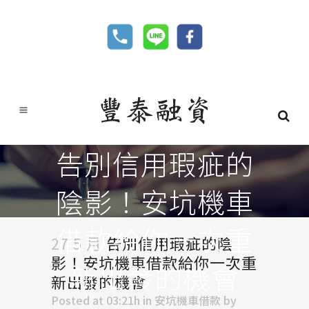
告別信用瑕疵的
陰影！安坑機車
借款給你一次重
27 5 月
告別信用瑕疵的陰
影！安坑機車借款給你一次重
新出發的機會
新出發的機會
Posted at 03:21h
in
安坑機車借款
by