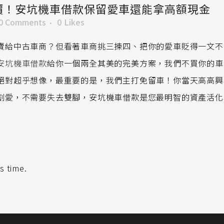
價！安坑機車借款保留愛車還能拿高額現金
0 Comments
0
Likes
賣給中古車商？但看著車商挑三揀四、把你的愛車貶得一文不
安坑機車借款
給你一個兩全其美的完美方案，我們不買你的車
絕對超乎想像，最重要的是，我們主打免留車！你當天高高興
割愛，不需要失去雙腳，安坑機車借款是您最明智的資產活化
s time.