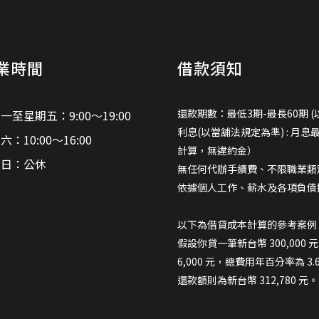
業時間
借款須知
還款期數：最低3期-最長60期 (
一至星期五：9:00～19:00
利息(以當舖法規定為準) : 月息
六：10:00～16:00
計算，無違約金）
期日：公休
無任何代辦手續費、不限職業類
依據個人工作、薪水及各項負債
以下為借貸成本計算的參考案例
假設你貸一筆新台幣 300,000
6,000 元，總費用年百分率為 3
還款額則為新台幣 312,780 元。