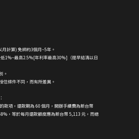
以月計算) 免綁約3個月~5年。
最低1%~最高2.5%[年利率最高30%]（提早結清以日
別。
授信條件不同，而有所差異。
：
 元的款項，還款期為 60 個月，開辦手續費為新台幣
.68%，等於每月還款額度應為新台幣 5,113 元，而總