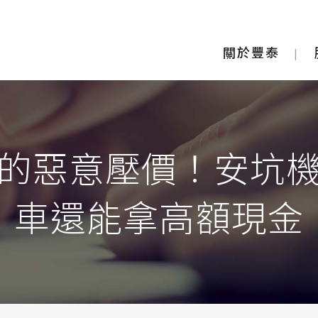
關於豐泰
的惡意壓價！安坑
車還能拿高額現金