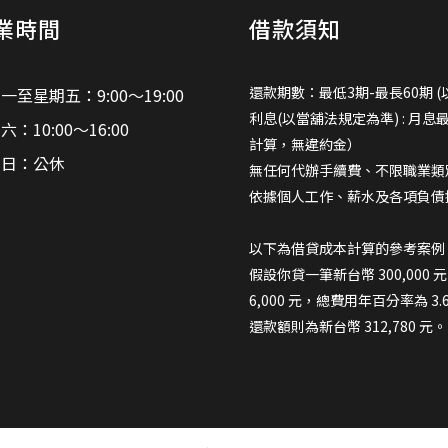
業時間
借款須知
還款期數：最低3期-最長60期 (
一至星期五：9:00～19:00
利息(以當舖法規定為準) : 月息
六：10:00～16:00
計算，無違約金）
期日：公休
無任何代辦手續費、不限職業類
依據個人工作、薪水及各項負債
以下為借貸成本計算的參考案例
假設你貸一筆新台幣 300,000
6,000 元，總費用年百分率為 3
還款額則為新台幣 312,780 元。