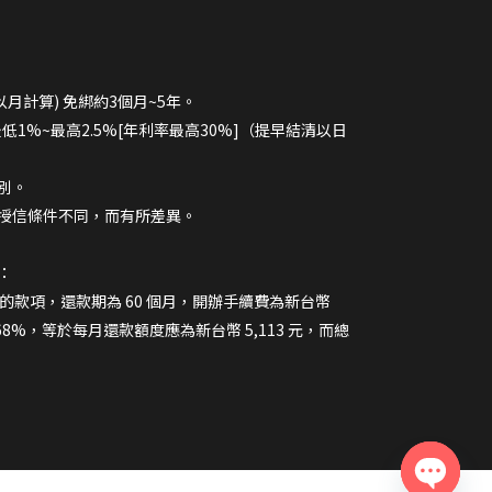
以月計算) 免綁約3個月~5年。
最低1%~最高2.5%[年利率最高30%]（提早結清以日
別。
授信條件不同，而有所差異。
：
 元的款項，還款期為 60 個月，開辦手續費為新台幣
.68%，等於每月還款額度應為新台幣 5,113 元，而總