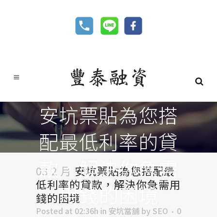
安坑票貼為您搭
配最低利率的貸
款，解決你急需
03 2 月
安坑票貼為您搭配最
低利率的貸款，解決你急需用
用錢的困境
錢的困境
Posted at 02:36h
in
安坑當舖
by
SEO
0