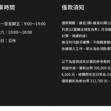
業時間
借款須知
還款期數：最低3期-最長60期 (
一至星期五：9:00～19:00
利息(以當舖法規定為準) : 月息
六：10:00～16:00
計算，無違約金）
期日：公休
無任何代辦手續費、不限職業類
依據個人工作、薪水及各項負債
以下為借貸成本計算的參考案例
假設你貸一筆新台幣 300,000
6,000 元，總費用年百分率為 3
還款額則為新台幣 312,780 元。