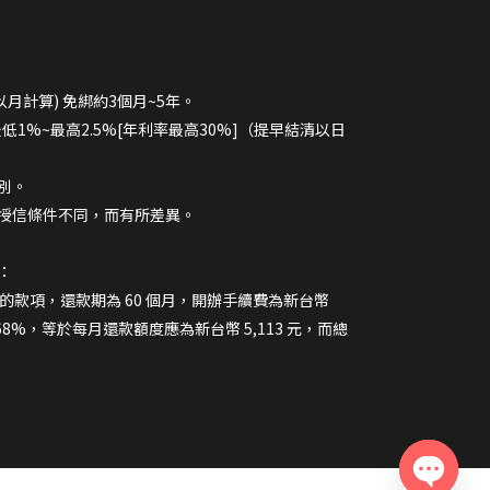
以月計算) 免綁約3個月~5年。
最低1%~最高2.5%[年利率最高30%]（提早結清以日
別。
授信條件不同，而有所差異。
：
 元的款項，還款期為 60 個月，開辦手續費為新台幣
.68%，等於每月還款額度應為新台幣 5,113 元，而總