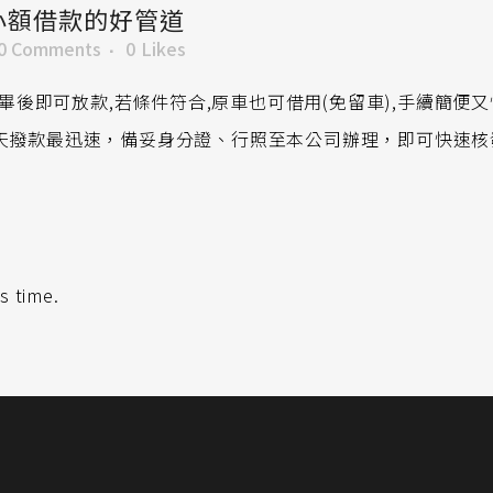
小額借款的好管道
0 Comments
0
Likes
畢後即可放款,若條件符合,原車也可借用(免留車),手續簡
，當天撥款最迅速，備妥身分證、行照至本公司辦理，即可快速
s time.