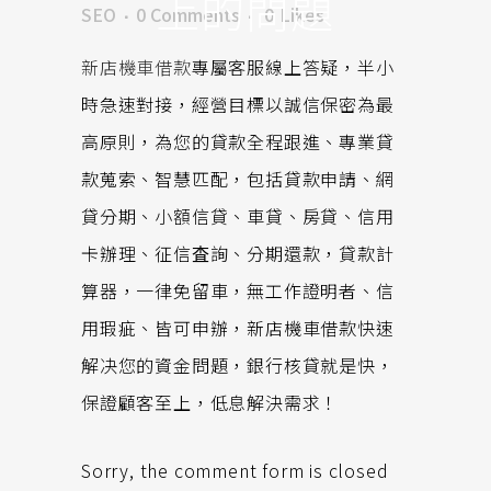
上的問題
SEO
0 Comments
0
Likes
新店機車借款
專屬客服線上答疑，半小
時急速對接，經營目標以誠信保密為最
高原則，為您的貸款全程跟進、專業貸
款蒐索、智慧匹配，包括貸款申請、網
貸分期、小額信貸、車貸、房貸、信用
卡辦理、征信査詢、分期還款，貸款計
算器，一律免留車，無工作證明者、信
用瑕疵、皆可申辦，新店機車借款快速
解决您的資金問題，銀行核貸就是快，
保證顧客至上，低息解決需求！
Sorry, the comment form is closed