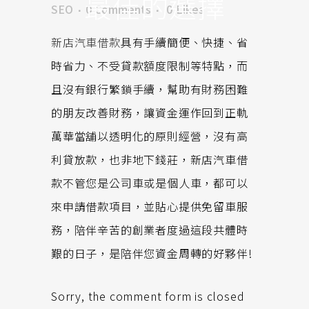
最佳的選擇
SEO
0 Comments
0
Likes
新店汽車借款
具有手續簡便、快捷、省
時省力、不受貸款額度限制等特點，而
且沒有銀行繁鎖手續，幫助有財務困難
的朋友改善財務，讓資金運作回到正軌
萬華當舖以透明化的原則經營，沒有高
利貸放款，也非地下錢莊，新店汽車借
款不管您是公司車或是個人車，都可以
來申請借款項目，並貼心提供免留車服
務，陪伴辛苦的創業者度過這段共體時
艱的日子，是陪伴您資金周轉的好夥伴!
Sorry, the comment form is closed