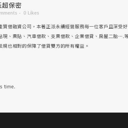
低超保密
omments
0
Likes
產質借融資公司，本著正派永續經營服務每一位客戶且深受好
貼現、票貼、汽車借款、支票借款、企業借貸、房屋二胎….
法規也相對的保障了借貸雙方的所有權益。
s time.