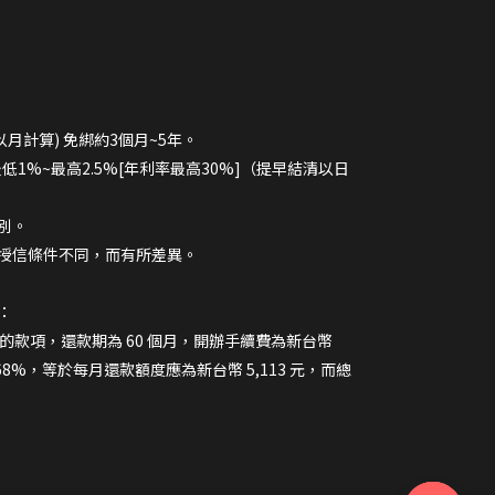
以月計算) 免綁約3個月~5年。
最低1%~最高2.5%[年利率最高30%]（提早結清以日
別。
授信條件不同，而有所差異。
：
 元的款項，還款期為 60 個月，開辦手續費為新台幣
.68%，等於每月還款額度應為新台幣 5,113 元，而總