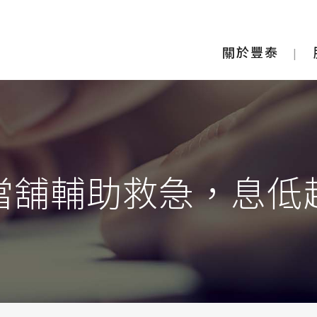
關於豐泰
當舖輔助救急，息低