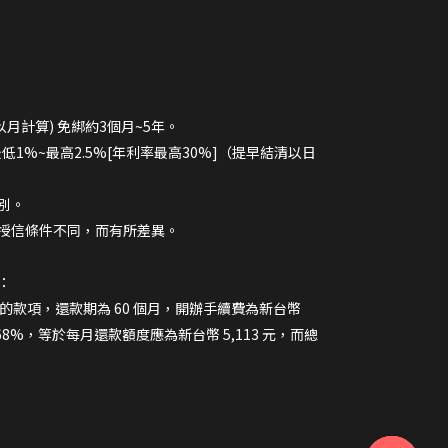
以月計算) 免綁約3個月~5年。
最低1%~最高2.5%[年利率最高30%]（提早結清以日
別。
授信條件不同，而有所差異。
：
 元的款項，還款期為 60 個月，開辦手續費為新台幣
.68%，等於每月還款額度應為新台幣 5,113 元，而總