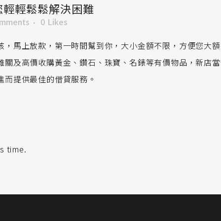
您輕輕鬆鬆解決困難
omments
0
Likes
核，馬上放款，第一時間幫到你，大小金額不限，方便您大額
難關及高價收購黃金、鑽石、珠寶、名錶等有價物品，新店當
進而提供最佳的借貸服務。
s time.