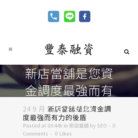
新店當舖是您資
金調度最強而有
力的後盾
24 9 月
新店當舖是您資金調
度最強而有力的後盾
Posted at 03:44h
in
新店當舖
by
SEO
0
Comments
0
Likes