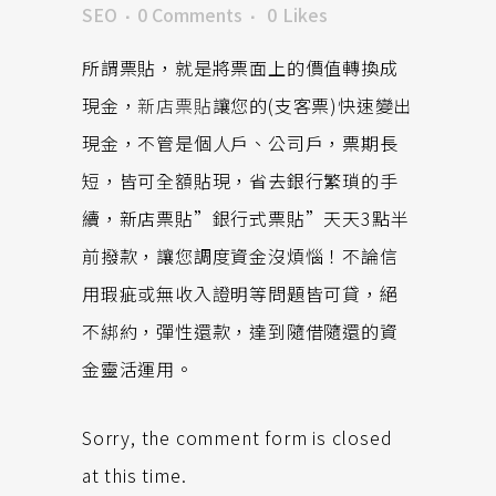
SEO
0 Comments
0
Likes
所謂票貼，就是將票面上的價值轉換成
現金，
新店票貼
讓您的(支客票)快速變出
現金，不管是個人戶、公司戶，票期長
短，皆可全額貼現，省去銀行繁瑣的手
續，新店票貼”銀行式票貼”天天3點半
前撥款，讓您調度資金沒煩惱！不論信
用瑕疵或無收入證明等問題皆可貸，絕
不綁約，彈性還款，達到隨借隨還的資
金靈活運用。
Sorry, the comment form is closed
at this time.