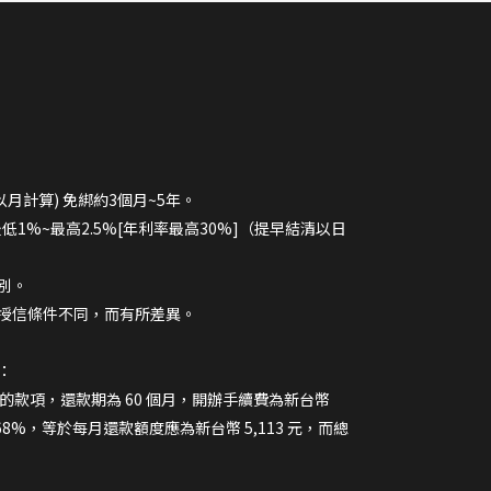
以月計算) 免綁約3個月~5年。
最低1%~最高2.5%[年利率最高30%]（提早結清以日
別。
授信條件不同，而有所差異。
：
 元的款項，還款期為 60 個月，開辦手續費為新台幣
.68%，等於每月還款額度應為新台幣 5,113 元，而總