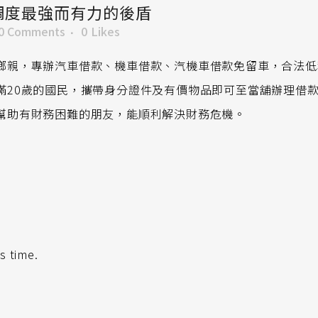
調度最強而有力的後盾
0 Comments
0
Likes
鄉親，專辦汽車借款、機車借款、汽機車借款免留車，合法低
滿20歲的國民，攜帶身分證件及有價物品即可至當舖辦理借
幫助有財務困難的朋友，能順利解決財務危機。
s time.