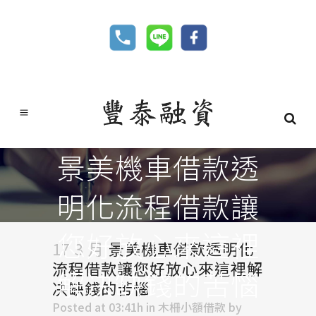
景美機車借款透
明化流程借款讓
您好放心來這裡
17 3 月
景美機車借款透明化
流程借款讓您好放心來這裡解
解决缺錢的苦惱
决缺錢的苦惱
Posted at 03:41h
in
木柵小額借款
by