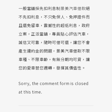
一般當舖採先扣利息制
景美汽車借款
絕
不先扣利息，不只免保人、免押證件而
且還免留車，震撼性的超低利息，政府
立案，正派當舖，專員貼心評估汽車，
誠信又可靠，隨時可借可還，讓您不會
產生違約金的問題，景美汽車借款不限
車種、不限車齡，有無分期均可貸，讓
您的愛車替您週轉，發揮其價值性。
Sorry, the comment form is closed
at this time.