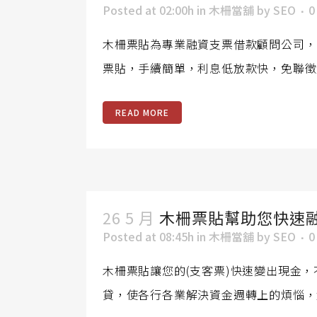
Posted at 02:00h
in
木柵當舖
by
SEO
0
木柵票貼為專業融資支票借款顧問公司，
票貼，手續簡單，利息低放款快，免聯徵
READ MORE
26 5 月
木柵票貼幫助您快速
Posted at 08:45h
in
木柵當舖
by
SEO
0
木柵票貼讓您的(支客票)快速變出現金
貸，使各行各業解決資金週轉上的煩惱，