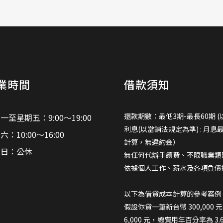
業時間
借款須知
還款期數：最低3期-最長60期 (
一至星期五：9:00～19:00
利息(以當舖法規定為準) : 月息
六：10:00～16:00
計算，無違約金）
期日：公休
無任何代辦手續費、不限職業類
依據個人工作、薪水及各項負債
以下為借貸成本計算的參考案例
假設你貸一筆新台幣 300,000
6,000 元，總費用年百分率為 3