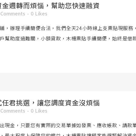
資金週轉而煩惱，幫助您快速融資
 Comments
0
Likes
鋪，辦理手續簡便合法，我們全天24小時線上支票貼現服務
戶幫助度過難關，小額貸款，木柵票貼手續簡便，始終是借款人。
式任君挑選，讓您調度資金沒煩惱
 Comments
0
Likes
出現金，只要您有實際的交易單據如發票、應收帳款、請款
，最大程度上保障您的權益，木柵票貼讓顧客能趕緊解決資金周