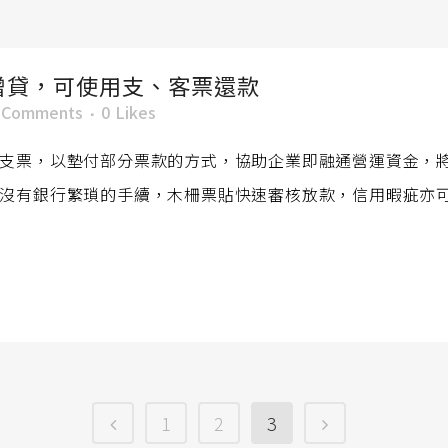
增貸，可使用支、客票還款
 Comments
0
Likes
支票，以墊付部分票款的方式，協助企業即融通營運資金，
沒有銀行繁瑣的手續，木柵票貼快速審核放款，信用暇疵亦
1
2
3