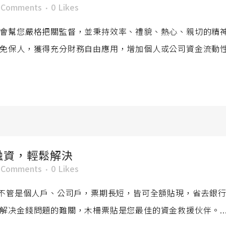
 Comments
0
Likes
會幫您嚴格把關監督，並秉持效率、禮貌、熱心、親切的精
免保人，獲得充分財務自由應用，增加個人或公司資金流動性，
融資，輕鬆解決
 Comments
0
Likes
，不管是個人戶、公司戶，票期長短，皆可全額貼現，省去銀
解决金錢問題的難關，木柵票貼是您最佳的資金救援伙伴。..