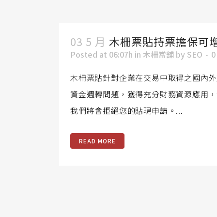
03 5 月
木柵票貼持票擔保可
Posted at 06:07h
in
木柵當舖
by
SEO
0
木柵票貼針對企業在交易中取得之國內外
資金週轉問題，獲得充分財務資源應用，
我們將會拒絕您的貼現申請。...
READ MORE