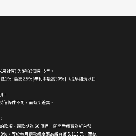
以月計算) 免綁約3個月~5年。
最低1%~最高2.5%[年利率最高30%]（提早結清以日
別。
授信條件不同，而有所差異。
：
 元的款項，還款期為 60 個月，開辦手續費為新台幣
.68%，等於每月還款額度應為新台幣 5,113 元，而總