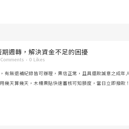
短期週轉，解決資金不足的困擾
 Comments
0
Likes
，有無退補紀錄皆可辦理，票信正常，且具還款誠意之成年
用幾天算幾天，木柵票貼快速審核可知額度，當日立即撥款