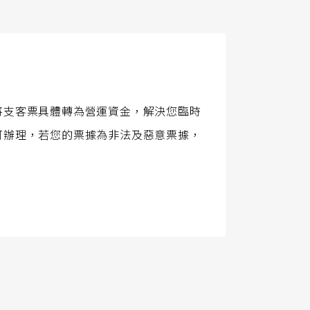
將支客票具體轉為營運資金，解決您臨時
可辦理，若您的票據為非法及惡意票據，