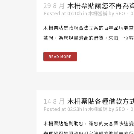
29 8 月
木柵票貼讓您不再為
Posted at 07:10h
in
木柵當舖
by
SEO
0
木柵票貼是政府合法立案的百年品牌老當
著想，為您規畫適合的借貸，來每一位客
READ MORE
14 8 月
木柵票貼各種借款方
Posted at 02:23h
in
木柵當舖
by
SEO
0
木柵票貼能幫助您，讓您的支客票快速變
辦理過程皆照政府明定法規為準遵守奉行