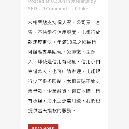
Posted at 01:30h
in
木柵當舖
by
SEO
0 Comments
0
Likes
木柵票貼支持個人票，公司票，客
票，不佔銀行信用額度，比銀行放
款速度更快，年滿18歲之國民皆
可辦理支票貼現，免聯徵、免保
人，即使是信用有瑕疵、信用小白
等借款人，也可申請辦理，比起銀
行少了很多限制，木柵票貼不論支
票借款、企業融資、鑽石收購…皆
有承辦，如果您急需用錢，我們也
提供當天撥款的服務。...
READ MORE