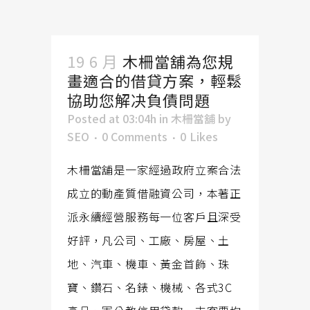
19 6 月
木柵當舖為您規
畫適合的借貸方案，輕鬆
協助您解决負債問題
Posted at 03:04h
in
木柵當舖
by
SEO
0 Comments
0
Likes
木柵當舖是一家經過政府立案合法
成立的動產質借融資公司，本著正
派永續經營服務每一位客戶且深受
好評，凡公司、工廠、房屋、土
地、汽車、機車、黃金首飾、珠
寶、鑽石、名錶、機械、各式3C