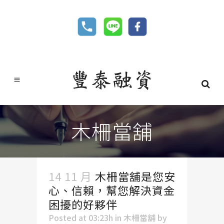
木柵當舖
14 11 月
木柵當舖是您安
心、信賴，幫您解決資金
困擾的好夥伴
Posted at 03:23h
in
木柵當舖
by