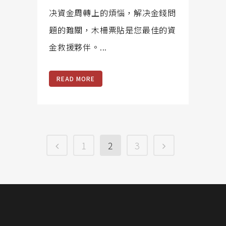
决資金周轉上的煩惱，解决金錢問
題的難關，木柵票貼是您最佳的資
金救援夥伴。...
READ MORE
1
2
3